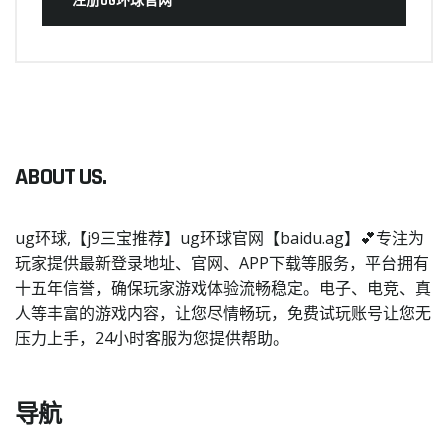
注册UG环球官网
ABOUT US.
ug环球,【j9三宝推荐】ug环球官网【baidu.ag】💕专注为
玩家提供最新登录地址、官网、APP下载等服务，平台拥有
十五年信誉，确保玩家游戏体验流畅稳定。电子、电竞、真
人等丰富的游戏内容，让您尽情畅玩，免费试玩账号让您无
压力上手，24小时客服为您提供帮助。
导航