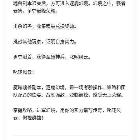
魂兽副本通关后，方可进入逐鹿幻境。幻境之中，强者
云集，争夺巅峰荣耀。
击杀幻兽，收集魂晶兑换奖励。
挑战其他玩家，证明自身实力。
勇夺魁首，获得至臻神兵，叱咤风云。
叱咤风云：
魔域魂兽副本，逐鹿幻境，是一场考验操作、策略和团
队配合的盛宴。战胜强敌，登临巅峰，感受无上荣耀。
掌握攻略，进军幻境，用你的实力谱写传奇，叱咤风
云，傲视群雄！