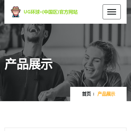
产品展示
首页
产品展示