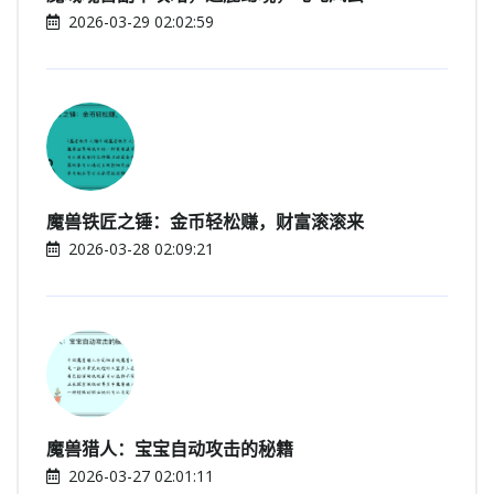
2026-03-29 02:02:59
魔兽铁匠之锤：金币轻松赚，财富滚滚来
2026-03-28 02:09:21
魔兽猎人：宝宝自动攻击的秘籍
2026-03-27 02:01:11