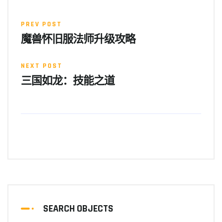
PREV POST
魔兽怀旧服法师升级攻略
NEXT POST
三国如龙：技能之道
SEARCH OBJECTS