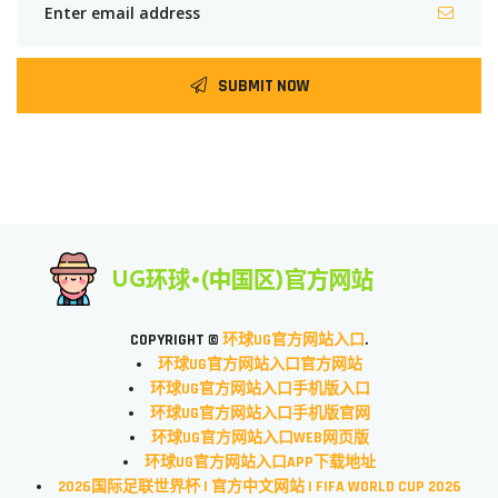
SUBMIT NOW
COPYRIGHT ©
环球UG官方网站入口
.
环球UG官方网站入口官方网站
环球UG官方网站入口手机版入口
环球UG官方网站入口手机版官网
环球UG官方网站入口WEB网页版
环球UG官方网站入口APP下载地址
2026国际足联世界杯 | 官方中文网站 | FIFA WORLD CUP 2026